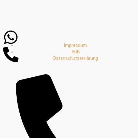
Whatsapp
Phone-
Impressum
alt
AGB
Datenschutzerklärung